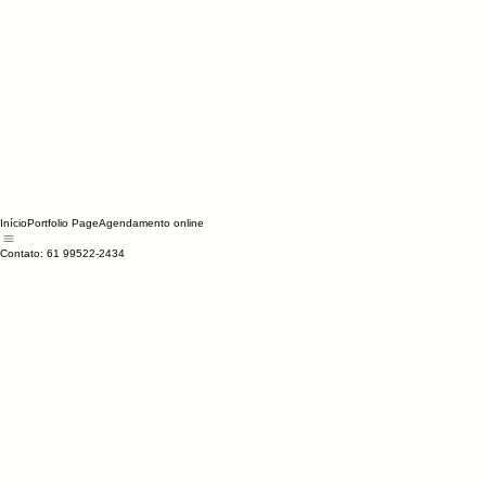
Início
Portfolio Page
Agendamento online
Contato: 61 99522-2434