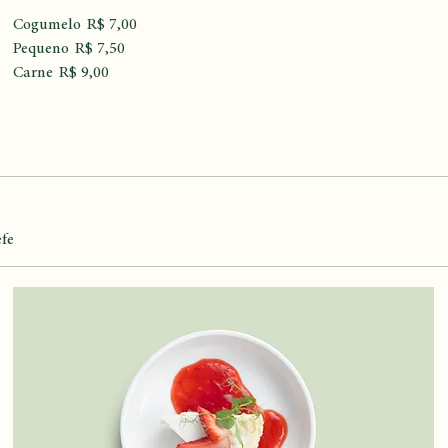
Hambúrguer clássico
Nosso hambúrguer clássico com alface, picles e tomate
tradicional, servido com batata frita
Cogumelo
R$ 7,00
Pequeno
R$ 7,50
Carne
R$ 9,00
efe