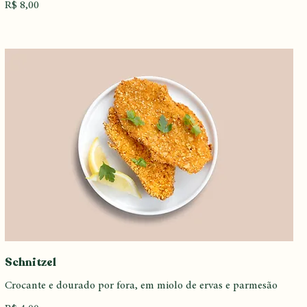
Pescada fresca do dia acompanhada de aspargos e creme de
batata-doce
Peixe
Marisco
R$ 8,00