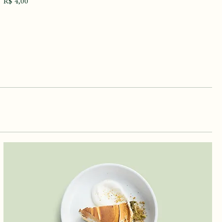
Schnitzel
Crocante e dourado por fora, em miolo de ervas e parmesão
R$ 4,00