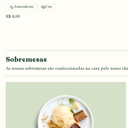
Carne com crosta de amendoim
Bife suculento e tenro cozido ao seu gosto, servido com
legumes cozidos no vapor
Amendoim
Cru
R$ 8,00
Sobremesas
As nossas sobremesas são confeccionadas na casa pelo nosso ch