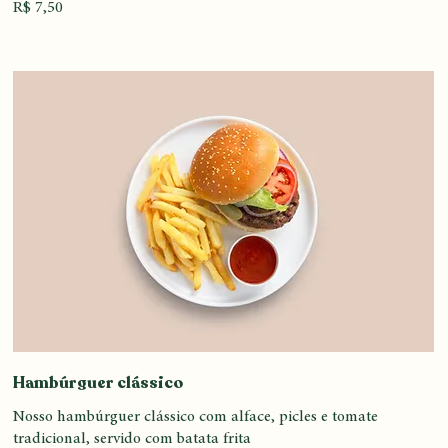
Espetos de tofu grelhados, marinados em uma mistura de soja
e gergelim com legumes sazonais assados
Vegano
R$ 7,50