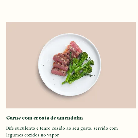
Ravióli artesanal, recheado com uma mistura de queijos ao
molho pesto de manjericãoEsta é a descrição do item
R$ 6,50